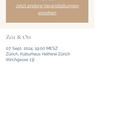
Jetzt andere Veranstaltungen
ansehen
Zeit & Ort
07. Sept. 2024, 19:00 MESZ
Zürich, Kulturhaus Helferei Zürich
(Kirchgasse 13)
Diese Veranstaltung teilen
Dr. phil. Jan Juhani Steinmann
www.jjsteinmann.com